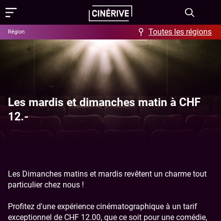
Toutes les régions
Région
Films
Showing in English
Programme
Les mardis et dimanches matin à CHF
Événements
12.-
Actus
FAQ & Offres
Les Dimanches matins et mardis revêtent un charme tout
Aide / FAQ
Contact
particulier chez nous !
Offres
À propos
Profitez d'une expérience cinématographique à un tarif
exceptionnel de CHF 12.00, que ce soit pour une comédie,
Ciné-Resto & Bar