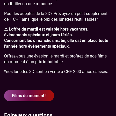
B2B
Nous contacter
Escape Game
un thriller ou une romance.
Anniversaire
Nos cinémas
Pour les adeptes de la 3D? Prévoyez un petit supplément
de 1 CHF ainsi que le prix des lunettes réutilisables*
Ciné Resto
Nos tarifs
⚠
L'offre du mardi est valable hors vacances,
événements spéciaux et jours fériés.
Concernant les dimanches matin, elle est en place toute
l'année hors événements spéciaux.
Offrez-vous une évasion le mardi et profitez de nos films
du moment à un prix imbattable.
*nos lunettes 3D sont en vente à CHF 2.00 à nos caisses.
Films du moment !
Foire aux questions