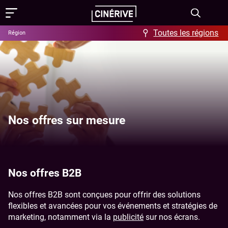
Toutes les régions
Région
Films
Showing in English
Programme
Événements
Nos offres sur mesure
Actus
FAQ & Offres
Nos offres B2B
Aide / FAQ
Contact
Nos offres B2B sont conçues pour offrir des solutions
flexibles et avancées pour vos événements et stratégies de
Offres
À propos
marketing, notamment via la
publicité
sur nos écrans.
Ciné-Resto & Bar