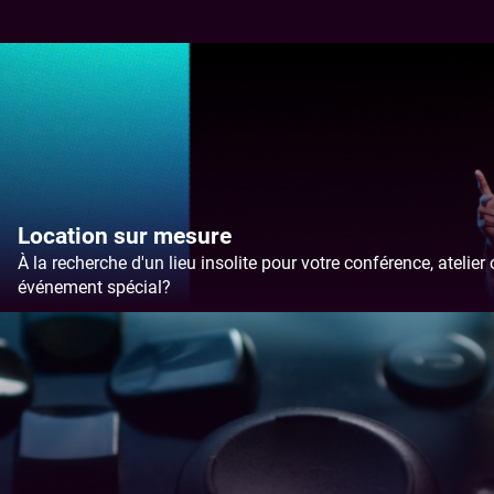
B2B
Nous contacter
Escape Game
Anniversaire
Nos cinémas
Ciné Resto
Nos tarifs
Location sur mesure
À la recherche d'un lieu insolite pour votre conférence, atelier
événement spécial?