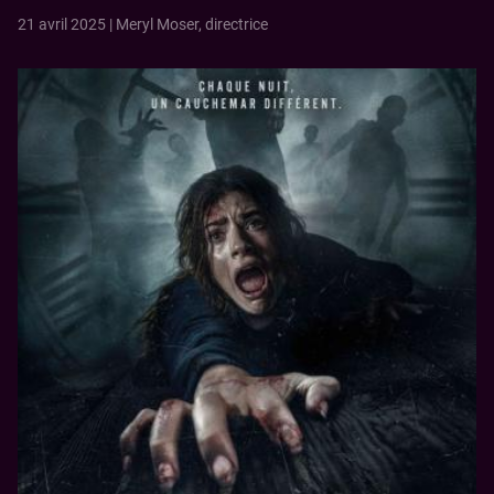
B2B
Nous contacter
Escape Game
21 avril 2025 | Meryl Moser, directrice
Anniversaire
Nos cinémas
Image
Ciné Resto
Nos tarifs