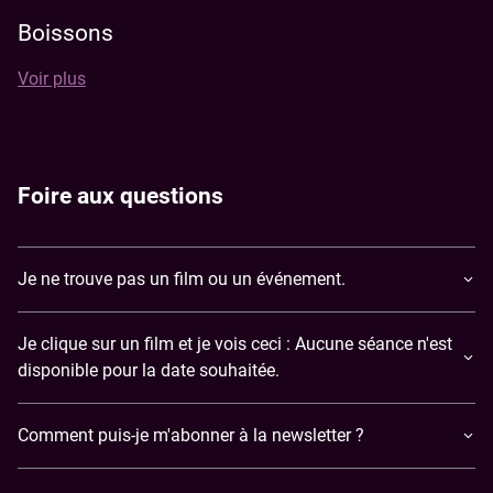
Boissons
Voir plus
Chaque film mérite une boisson à sa hauteur. Que vous
soyez d'humeur pour une eau plate ou gazeuse, un soda,
une boisson énergisante pour garder le rythme, un café
pour se réveiller ou une bière pour vous détendre, nous
avons tout ce qu'il faut pour agrémenter votre séance.
Foire aux questions
Je ne trouve pas un film ou un événement.
Je clique sur un film et je vois ceci : Aucune séance n'est
disponible pour la date souhaitée.
Comment puis-je m'abonner à la newsletter ?