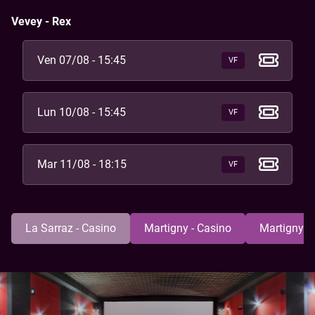
Vevey - Rex
Ven 07/08 - 15:45
VF
Lun 10/08 - 15:45
VF
Mar 11/08 - 18:15
VF
La Sarraz - Casino
Martigny - Casino
Martigny -