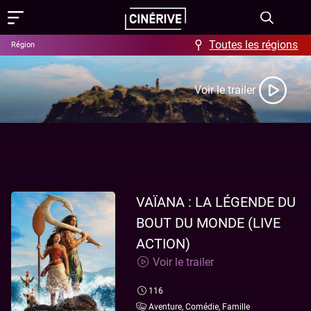
Toutes les régions
Région
Films
Voir le trailer
Showing in English
Programme
Événements
Actus
VAÏANA : LA LÉGENDE DU
BOUT DU MONDE (LIVE
FAQ & Offres
ACTION)
Aide / FAQ
Contact
Voir le trailer
Offres
À propos
116
Ciné-Resto & Bar
Aventure, Comédie, Famille