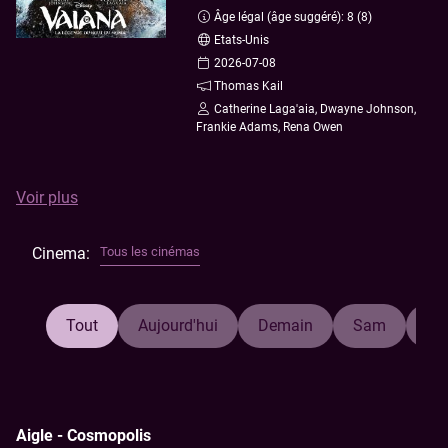
B2B
Nous contacter
Escape Game
Âge légal (âge suggéré): 8 (8)
Etats-Unis
Anniversaire
Nos cinémas
2026-07-08
Ciné Resto
Nos tarifs
Thomas Kail
Catherine Laga'aia, Dwayne Johnson,
Frankie Adams, Rena Owen
Répondant à l’appel de l’océan, Vaiana s’aventure pour la
Voir plus
première fois par-delà le récif de son île de Motunui.
Accompagnée du célèbre demi-dieu Maui, elle embarque
Cinema:
Tous les cinémas
pour un voyage inoubliable destiné à permettre à son
peuple de retrouver sa prospérité…
Tout
Aujourd'hui
Demain
Sam
Di
Aigle - Cosmopolis