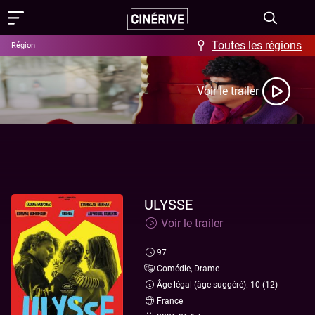
Toutes les régions
Région
Films
Voir le trailer
Showing in English
Programme
Événements
Actus
ULYSSE
Voir le trailer
FAQ & Offres
97
Aide / FAQ
Contact
Comédie, Drame
Âge légal (âge suggéré): 10 (12)
Offres
À propos
France
Ciné-Resto & Bar