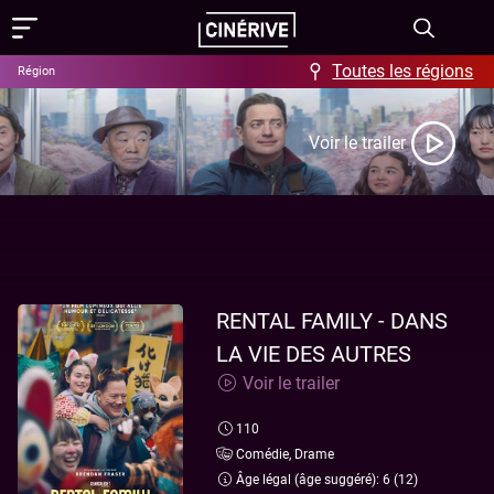
Toutes les régions
Région
Films
Voir le trailer
Showing in English
Programme
Événements
Actus
RENTAL FAMILY - DANS
LA VIE DES AUTRES
FAQ & Offres
Voir le trailer
Aide / FAQ
Contact
110
Offres
À propos
Comédie, Drame
Âge légal (âge suggéré): 6 (12)
Ciné-Resto & Bar