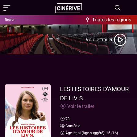
Toutes les régions
Région
Films
Voir le trailer
Showing in English
Programme
Événements
Actus
LES HISTOIRES D'AMOUR
DE LIV S.
FAQ & Offres
Voir le trailer
Aide / FAQ
Contact
73
Offres
À propos
Comédie
Âge légal (âge suggéré): 16 (16)
Ciné-Resto & Bar