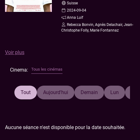
B2B
Nous contacter
Escape Game
Suisse
2024-09-04
Anniversaire
Nos cinémas
Anna Luif
Rebecca Bonvin, Agnès Delachair, Jean-
Ciné Resto
Nos tarifs
Christophe Folly, Marie Fontannaz
Après une dispute avec son petit ami, Liv Sàndor, 38 ans,
Voir plus
traverse la ville en se remémorant ses amours passées.
Dans toutes ses relations, les choses ont mal tourné à un
Cinema:
Tous les cinémas
moment ou un autre. Au fil des parcs, des rues et des
cafés, Liv affronte ses peurs, ses joies et ses démons
avant de trouver le moyen de s’en libérer.
Tout
Aujourd'hui
Demain
Lun
Mar
Aucune séance n'est disponible pour la date souhaitée.