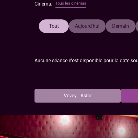
Cinema:
Tous les cinémas
autre… qu’une chèvre !
Tout
Aujourd'hui
Demain
Aucune séance n'est disponible pour la date sou
Vevey - Astor