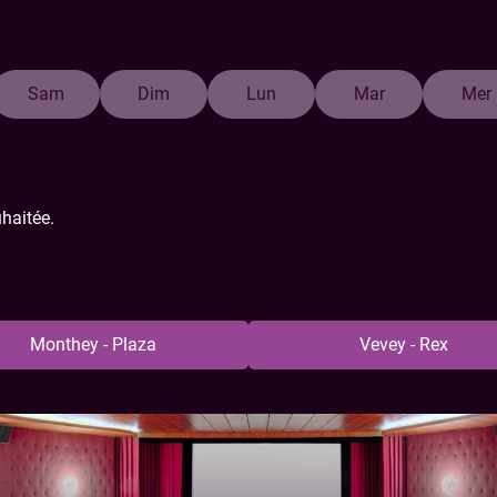
Sam
Dim
Lun
Mar
Mer
haitée.
Monthey - Plaza
Vevey - Rex