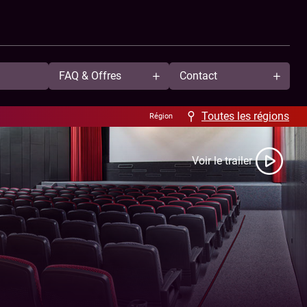
FAQ & Offres
Contact
Aide / FAQ
À propos
Toutes les régions
Région
Offres
Nous contacter
B2B
Nos cinémas
Voir le trailer
Anniversaire
Nos tarifs
Ciné Resto