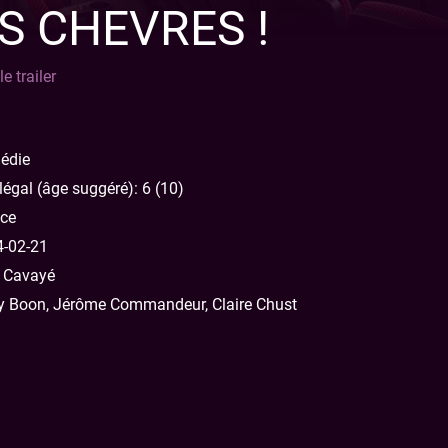
S CHEVRES !
le trailer
édie
égal (âge suggéré): 6 (10)
ce
-02-21
 Cavayé
 Boon, Jérôme Commandeur, Claire Chust
aient être jugés pour avoir commis un crime ? Maître Pompignac
: défendre la jeune et innocente Josette, accusée à tort du meurtr
edoutable et réputé Maître Valvert, et surtout sur Josette, qui s’