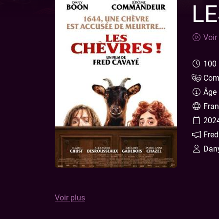
LE
Voir 
100
Com
Âge l
Fran
2024
Fred
Dany
Saviez-vous qu’au 17e siècle, les animaux pouv
Voir plus
barreau, pense avoir trouvé l’affaire de sa vie 
Mais c’était sans compter sur son adversaire, le r