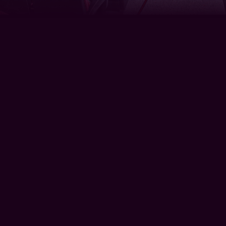
, risée du
e d’un maréchal…
avère n’être