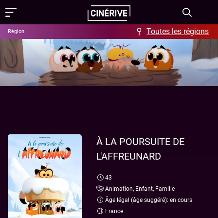
Toutes les régions
Région
Films
Showing in English
Programme
Événements
Actus
À LA POURSUITE DE
L'AFFREUNARD
FAQ & Offres
43
Aide / FAQ
Contact
Animation, Enfant, Famille
Offres
À propos
Âge légal (âge suggéré): en cours
France
Ciné-Resto & Bar