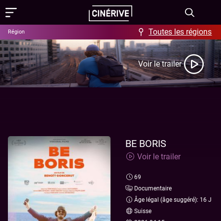
Toutes les régions
Région
Films
Voir le trailer
Showing in English
Programme
Événements
Actus
BE BORIS
Voir le trailer
FAQ & Offres
69
Aide / FAQ
Contact
Documentaire
Âge légal (âge suggéré): 16 J
Offres
À propos
Suisse
Ciné-Resto & Bar